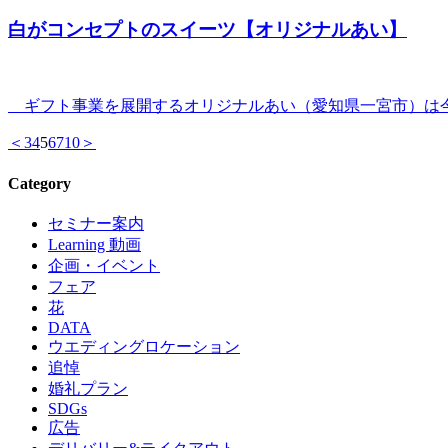
白がコンセプトのスイーツ【オリジナルあい】
ギフト事業を展開するオリジナルあい（愛知県一宮市）は今
＜
3
4
5
6
7
10
＞
Category
セミナー案内
Learning 動画
企画・イベント
フェア
花
DATA
ウエディングロケーション
追悼
婚礼プラン
SDGs
広告