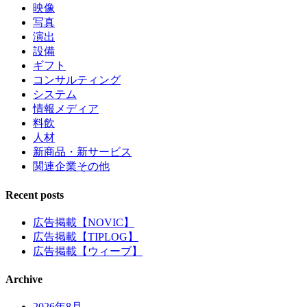
映像
写真
演出
設備
ギフト
コンサルティング
システム
情報メディア
料飲
人材
新商品・新サービス
関連企業その他
Recent posts
広告掲載【NOVIC】
広告掲載【TIPLOG】
広告掲載【ウィーブ】
Archive
2026年8月