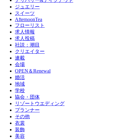
デリバリー&テイクアウト
ジュエリー
スイーツ
AfternoonTea
フローリスト
求人情報
求人投稿
社説：潮目
クリエイター
連載
会場
OPEN＆Renewal
婚活
地域
学校
協会・団体
リゾートウエディング
プランナー
その他
衣裳
装飾
美容