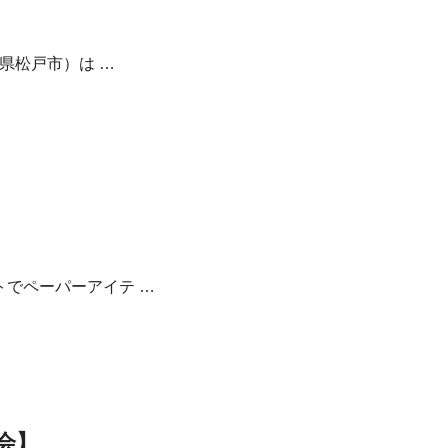
葉県松戸市）は …
トでペーパーアイテ …
会】