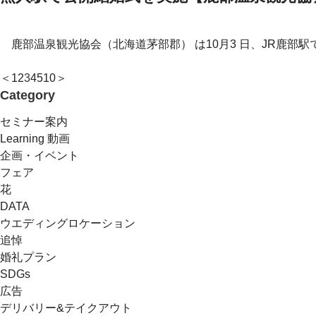
鹿部温泉観光協会（北海道茅部郡） は10月3 日、JR鹿部駅
＜
1
2
3
4
5
10
＞
Category
セミナー案内
Learning 動画
企画・イベント
フェア
花
DATA
ウエディングロケーション
追悼
婚礼プラン
SDGs
広告
デリバリー&テイクアウト