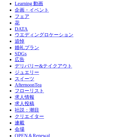
Learning 動画
企画・イベント
フェア
花
DATA
ウエディングロケーション
追悼
婚礼プラン
SDGs
広告
デリバリー&テイクアウト
ジュエリー
スイーツ
AfternoonTea
フローリスト
求人情報
求人投稿
社説：潮目
クリエイター
連載
会場
OPEN＆Renewal