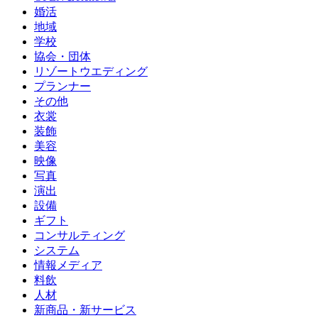
婚活
地域
学校
協会・団体
リゾートウエディング
プランナー
その他
衣裳
装飾
美容
映像
写真
演出
設備
ギフト
コンサルティング
システム
情報メディア
料飲
人材
新商品・新サービス