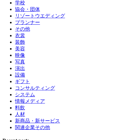
学校
協会・団体
リゾートウエディング
プランナー
その他
衣裳
装飾
美容
映像
写真
演出
設備
ギフト
コンサルティング
システム
情報メディア
料飲
人材
新商品・新サービス
関連企業その他