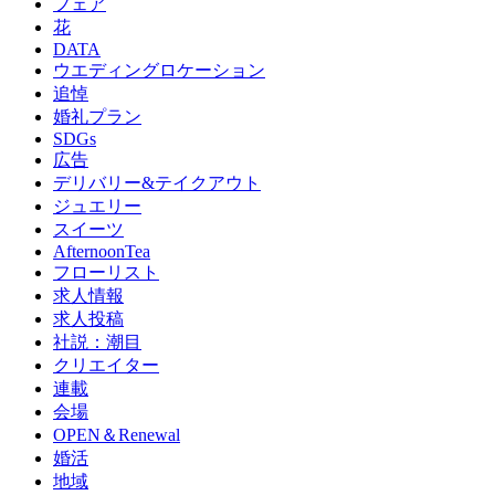
フェア
花
DATA
ウエディングロケーション
追悼
婚礼プラン
SDGs
広告
デリバリー&テイクアウト
ジュエリー
スイーツ
AfternoonTea
フローリスト
求人情報
求人投稿
社説：潮目
クリエイター
連載
会場
OPEN＆Renewal
婚活
地域