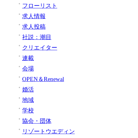
フローリスト
求人情報
求人投稿
社説：潮目
クリエイター
連載
会場
OPEN＆Renewal
婚活
地域
学校
協会・団体
リゾートウエディン