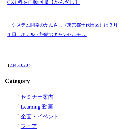
CXL料を自動回収【かんざし】
システム開発のかんざし（東京都千代田区）は３月
１日、ホテル・旅館のキャンセルチ …
1
2
3
4
5
10
20
＞
Category
セミナー案内
Learning 動画
企画・イベント
フェア