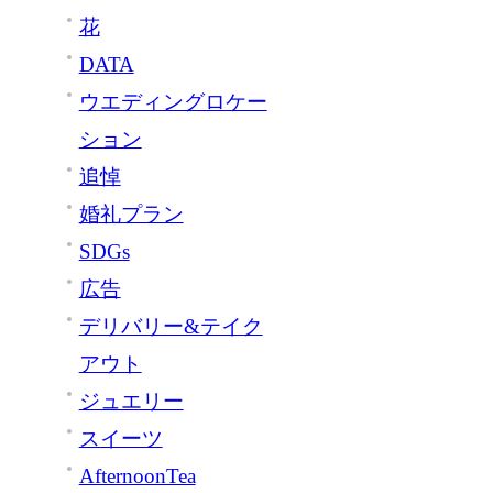
花
DATA
ウエディングロケー
ション
追悼
婚礼プラン
SDGs
広告
デリバリー&テイク
アウト
ジュエリー
スイーツ
AfternoonTea