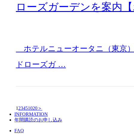
ローズガーデンを案内【
ホテルニューオータニ（東京）（
ドローズガ …
1
2
3
4
5
10
20
＞
INFORMATION
年間購読のお申し込み
FAQ