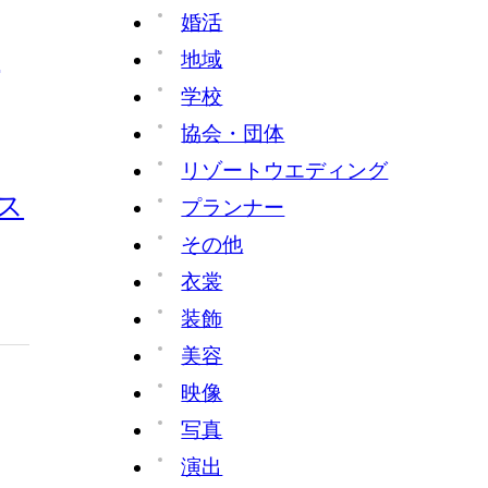
婚活
】
地域
学校
協会・団体
リゾートウエディング
ス
プランナー
その他
衣裳
装飾
美容
映像
写真
演出