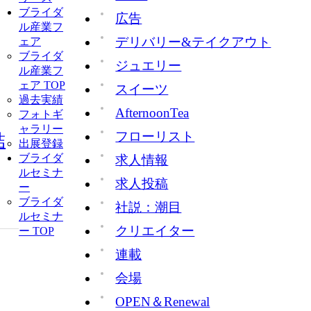
ブライダ
広告
ル産業フ
デリバリー&テイクアウト
ェア
ブライダ
ジュエリー
ル産業フ
ェア TOP
スイーツ
過去実績
AfternoonTea
フォトギ
ャラリー
フローリスト
結
出展登録
ブライダ
求人情報
ルセミナ
求人投稿
ー
ブライダ
社説：潮目
ルセミナ
クリエイター
ー TOP
連載
会場
OPEN＆Renewal