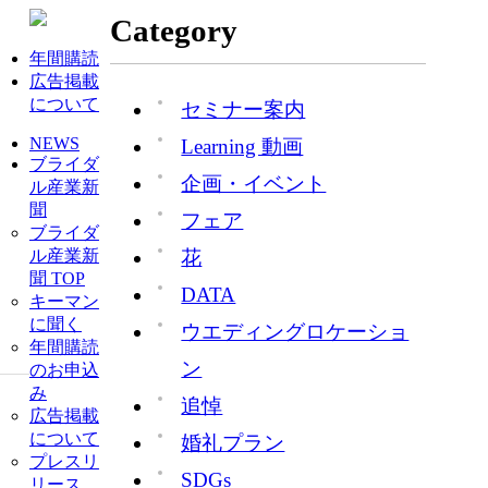
Category
年間購読
広告掲載
について
セミナー案内
NEWS
Learning 動画
ブライダ
企画・イベント
ル産業新
聞
フェア
ブライダ
花
ル産業新
聞 TOP
DATA
キーマン
に聞く
ウエディングロケーショ
年間購読
ン
のお申込
み
追悼
広告掲載
について
婚礼プラン
プレスリ
SDGs
リース