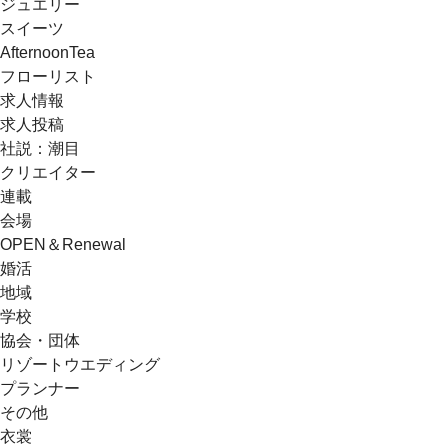
ジュエリー
スイーツ
AfternoonTea
フローリスト
求人情報
求人投稿
社説：潮目
クリエイター
連載
会場
OPEN＆Renewal
婚活
地域
学校
協会・団体
リゾートウエディング
プランナー
その他
衣裳