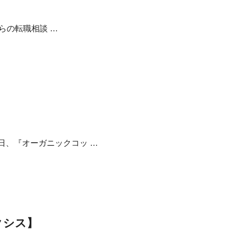
からの転職相談 …
日、『オーガニックコッ …
クシス】