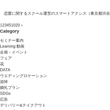
恋愛に関するスクール運営のスマートアクシス（東京都渋谷区
1
2
3
4
5
10
20
＞
Category
セミナー案内
Learning 動画
企画・イベント
フェア
花
DATA
ウエディングロケーション
追悼
婚礼プラン
SDGs
広告
デリバリー&テイクアウト