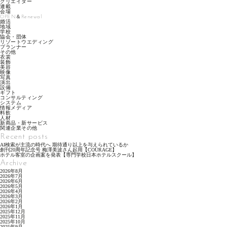
クリエイター
連載
会場
OPEN＆Renewal
婚活
地域
学校
協会・団体
リゾートウエディング
プランナー
その他
衣裳
装飾
美容
映像
写真
演出
設備
ギフト
コンサルティング
システム
情報メディア
料飲
人材
新商品・新サービス
関連企業その他
Recent posts
AI検索が主流の時代へ 期待通り以上を与えられているか
創刊20周年記念号 梅澤美波さん起用【COURAGE】
ホテル客室の企画案を発表【専門学校日本ホテルスクール】
Archive
2026年8月
2026年7月
2026年6月
2026年5月
2026年4月
2026年3月
2026年2月
2026年1月
2025年12月
2025年11月
2025年10月
2025年9月