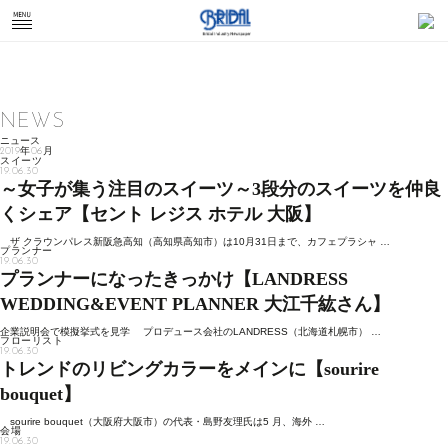
NEWS
ニュース
2019年06月
スイーツ
19.06.30
～女子が集う注目のスイーツ～3段分のスイーツを仲良
くシェア【セント レジス ホテル 大阪】
ザ クラウンパレス新阪急高知（高知県高知市）は10月31日まで、カフェプラシャ …
プランナー
19.06.30
プランナーになったきっかけ【LANDRESS
WEDDING&EVENT PLANNER 大江千紘さん】
企業説明会で模擬挙式を見学 プロデュース会社のLANDRESS（北海道札幌市） …
フローリスト
19.06.30
トレンドのリビングカラーをメインに【sourire
bouquet】
sourire bouquet（大阪府大阪市）の代表・島野友理氏は5 月、海外 …
会場
19.06.30