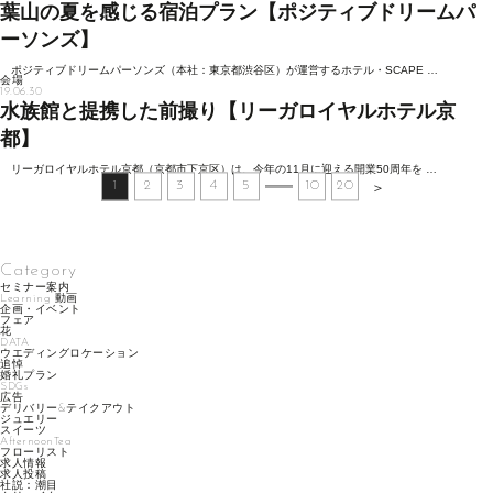
葉山の夏を感じる宿泊プラン【ポジティブドリームパ
ーソンズ】
ポジティブドリームパーソンズ（本社：東京都渋谷区）が運営するホテル・SCAPE …
会場
19.06.30
水族館と提携した前撮り【リーガロイヤルホテル京
都】
リーガロイヤルホテル京都（京都市下京区）は、今年の11月に迎える開業50周年を …
1
2
3
4
5
10
20
＞
Category
セミナー案内
Learning 動画
企画・イベント
フェア
花
DATA
ウエディングロケーション
追悼
婚礼プラン
SDGs
広告
デリバリー&テイクアウト
ジュエリー
スイーツ
AfternoonTea
フローリスト
求人情報
求人投稿
社説：潮目