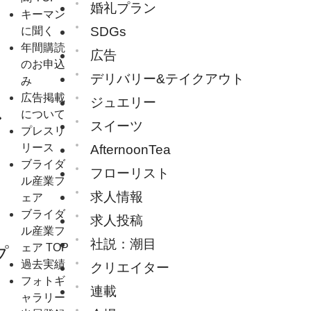
婚礼プラン
キーマン
SDGs
に聞く
年間購読
広告
のお申込
デリバリー&テイクアウト
み
広告掲載
ジュエリー
ン
について
スイーツ
プレスリ
リース
AfternoonTea
ブライダ
フローリスト
ル産業フ
求人情報
ェア
ブライダ
求人投稿
ル産業フ
社説：潮目
ェア TOP
プ
過去実績
クリエイター
フォトギ
連載
ャラリー