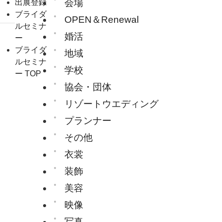
会場
出展登録
ブライダ
OPEN＆Renewal
ルセミナ
婚活
ー
ブライダ
地域
ルセミナ
学校
ー TOP
協会・団体
リゾートウエディング
プランナー
その他
衣裳
装飾
美容
映像
写真