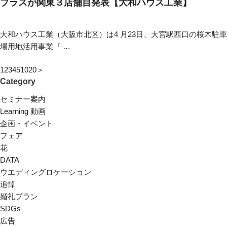
ブラスが関東３店舗目発表【大和ハウス工業】
大和ハウス工業（大阪市北区）は4 月23日、大宮駅西口の桜木駐車
場用地活用事業『 …
1
2
3
4
5
10
20
＞
Category
セミナー案内
Learning 動画
企画・イベント
フェア
花
DATA
ウエディングロケーション
追悼
婚礼プラン
SDGs
広告