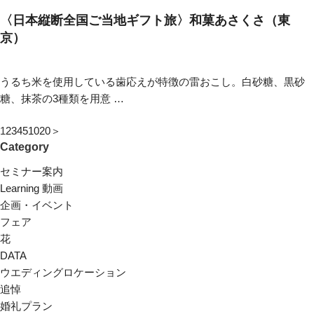
〈日本縦断全国ご当地ギフト旅〉和菓あさくさ（東
京）
うるち米を使用している歯応えが特徴の雷おこし。白砂糖、黒砂
糖、抹茶の3種類を用意 …
1
2
3
4
5
10
20
＞
Category
セミナー案内
Learning 動画
企画・イベント
フェア
花
DATA
ウエディングロケーション
追悼
婚礼プラン