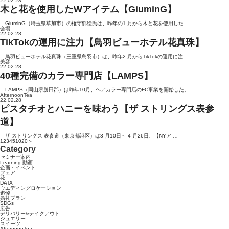
22.02.28
木と花を使用したWアイテム【GiuminG】
GiuminG（埼玉県草加市）の権守郁絵氏は、昨年の1 月から木と花を使用した …
会場
22.02.28
TikTokの運用に注力【鳥羽ビューホテル花真珠】
鳥羽ビューホテル花真珠（三重県鳥羽市）は、昨年2 月からTikTokの運用に注 …
美容
22.02.28
40種完備のカラー専門店【LAMPS】
LAMPS（岡山県勝田郡）は昨年10月、ヘアカラー専門店のFC事業を開始した。 …
AfternoonTea
22.02.28
ピスタチオとハニーを味わう【ザ ストリングス表参
道】
ザ ストリングス 表参道（東京都港区）は3 月10日～ 4 月26日、【NYア …
1
2
3
4
5
10
20
＞
Category
セミナー案内
Learning 動画
企画・イベント
フェア
花
DATA
ウエディングロケーション
追悼
婚礼プラン
SDGs
広告
デリバリー&テイクアウト
ジュエリー
スイーツ
AfternoonTea