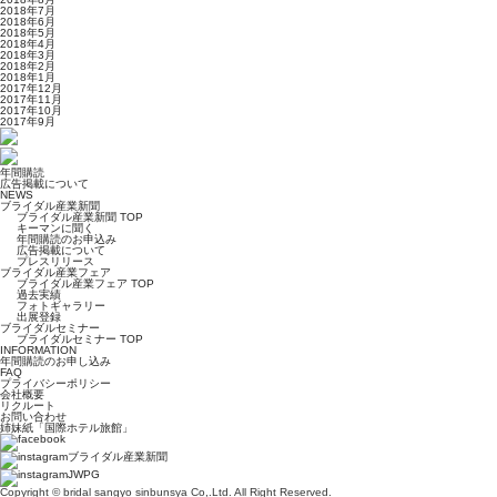
2018年7月
2018年6月
2018年5月
2018年4月
2018年3月
2018年2月
2018年1月
2017年12月
2017年11月
2017年10月
2017年9月
年間購読
広告掲載について
NEWS
ブライダル産業新聞
ブライダル産業新聞 TOP
キーマンに聞く
年間購読のお申込み
広告掲載について
プレスリリース
ブライダル産業フェア
ブライダル産業フェア TOP
過去実績
フォトギャラリー
出展登録
ブライダルセミナー
ブライダルセミナー TOP
INFORMATION
年間購読のお申し込み
FAQ
プライバシーポリシー
会社概要
リクルート
お問い合わせ
姉妹紙「国際ホテル旅館」
ブライダル産業新聞
JWPG
Copyright © bridal sangyo sinbunsya Co,.Ltd. All Right Reserved.