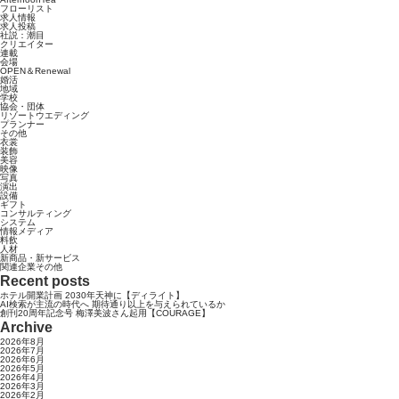
フローリスト
求人情報
求人投稿
社説：潮目
クリエイター
連載
会場
OPEN＆Renewal
婚活
地域
学校
協会・団体
リゾートウエディング
プランナー
その他
衣裳
装飾
美容
映像
写真
演出
設備
ギフト
コンサルティング
システム
情報メディア
料飲
人材
新商品・新サービス
関連企業その他
Recent posts
ホテル開業計画 2030年天神に【ディライト】
AI検索が主流の時代へ 期待通り以上を与えられているか
創刊20周年記念号 梅澤美波さん起用【COURAGE】
Archive
2026年8月
2026年7月
2026年6月
2026年5月
2026年4月
2026年3月
2026年2月