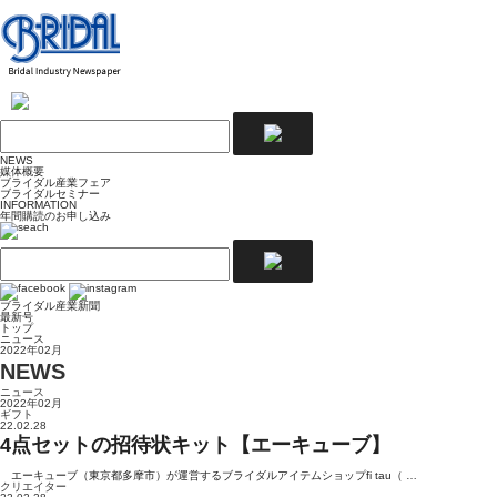
NEWS
媒体概要
ブライダル産業フェア
ブライダルセミナー
INFORMATION
年間購読のお申し込み
ブライダル産業新聞
最新号
トップ
ニュース
2022年02月
NEWS
ニュース
2022年02月
ギフト
22.02.28
4点セットの招待状キット【エーキューブ】
エーキューブ（東京都多摩市）が運営するブライダルアイテムショップfi tau（ …
クリエイター