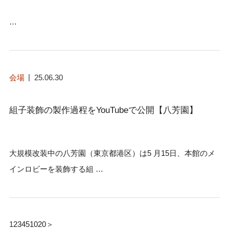
…
会場
25.06.30
組子装飾の製作過程をYouTubeで公開【八芳園】
大規模改装中の八芳園（東京都港区）は5 月15日、本館のメ
インロビーを装飾する組 …
1
2
3
4
5
10
20
＞