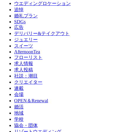
ウエディングロケーション
追悼
婚礼プラン
SDGs
広告
デリバリー&テイクアウト
ジュエリー
スイーツ
AfternoonTea
フローリスト
求人情報
求人投稿
社説：潮目
クリエイター
連載
会場
OPEN＆Renewal
婚活
地域
学校
協会・団体
リゾートウエディング