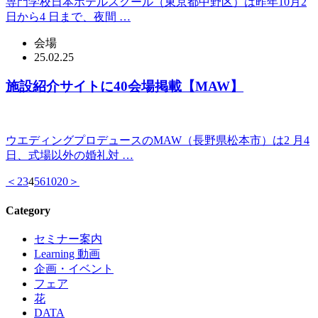
専門学校日本ホテルスクール（東京都中野区）は昨年10月2
日から4 日まで、夜間 …
会場
25.02.25
施設紹介サイトに40会場掲載【MAW】
ウエディングプロデュースのMAW（長野県松本市）は2 月4
日、式場以外の婚礼対 …
＜
2
3
4
5
6
10
20
＞
Category
セミナー案内
Learning 動画
企画・イベント
フェア
花
DATA