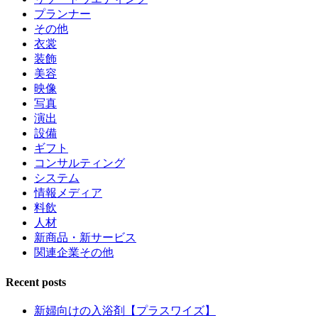
プランナー
その他
衣裳
装飾
美容
映像
写真
演出
設備
ギフト
コンサルティング
システム
情報メディア
料飲
人材
新商品・新サービス
関連企業その他
Recent posts
新婦向けの入浴剤【プラスワイズ】