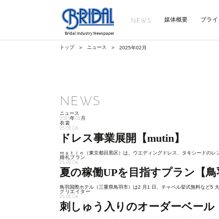
媒体概要
ブライ
NEWS
ニュース
トップ
2025年02月
NEWS
ニュース
2025年02月
衣裳
25.02.06
ドレス事業展開【mutin】
ｍｕｔｉｎ（東京都目黒区）は、ウエディングドレス、タキシードのレン
婚礼プラン
25.02.06
夏の稼働UPを目指すプラン【鳥
鳥羽国際ホテル（三重県鳥羽市）は2 月1 日、チャペル挙式無料など5 大
クリエイター
25.02.06
刺しゅう入りのオーダーベール【