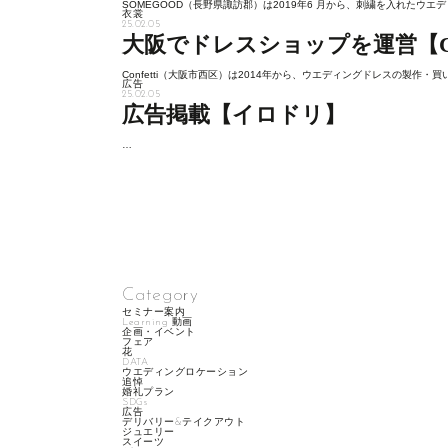
SOMEGOOD（長野県諏訪郡）は2019年6 月から、刺繍を入れたウエデ
衣裳
25.02.05
大阪でドレスショップを運営【Conf
Confetti（大阪市西区）は2014年から、ウエディングドレスの製作・買
広告
25.02.05
広告掲載【イロドリ】
…
Category
セミナー案内
Learning 動画
企画・イベント
フェア
花
DATA
ウエディングロケーション
追悼
婚礼プラン
SDGs
広告
デリバリー&テイクアウト
ジュエリー
スイーツ