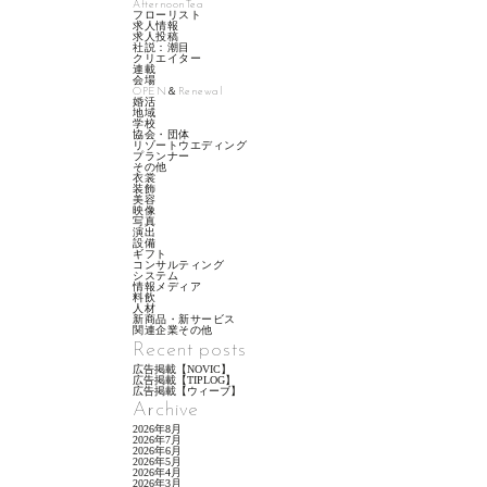
AfternoonTea
フローリスト
求人情報
求人投稿
社説：潮目
クリエイター
連載
会場
OPEN＆Renewal
婚活
地域
学校
協会・団体
リゾートウエディング
プランナー
その他
衣裳
装飾
美容
映像
写真
演出
設備
ギフト
コンサルティング
システム
情報メディア
料飲
人材
新商品・新サービス
関連企業その他
Recent posts
広告掲載【NOVIC】
広告掲載【TIPLOG】
広告掲載【ウィーブ】
Archive
2026年8月
2026年7月
2026年6月
2026年5月
2026年4月
2026年3月