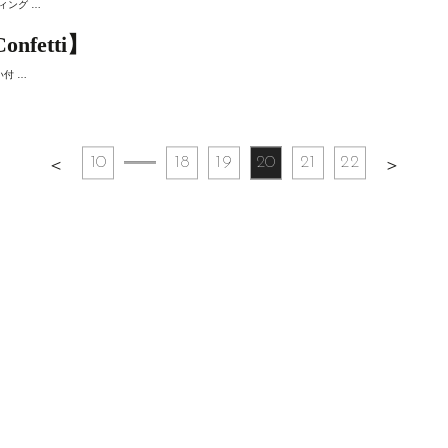
ィング …
etti】
い付 …
10
18
19
20
21
22
＜
＞