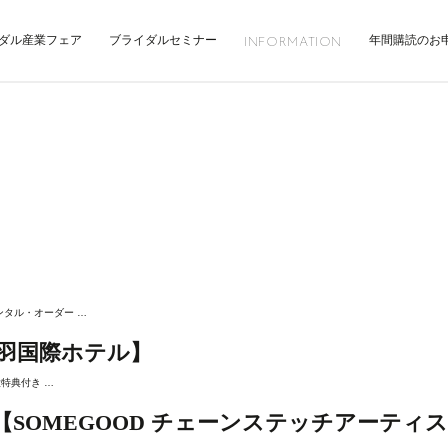
ダル産業フェア
ブライダルセミナー
年間購読のお
INFORMATION
タル・オーダー …
羽国際ホテル】
特典付き …
SOMEGOOD チェーンステッチアーティス