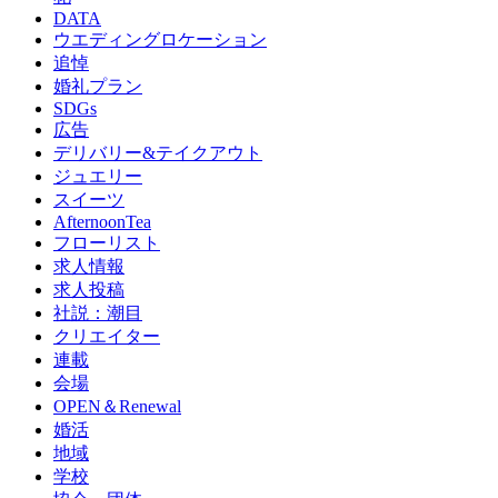
DATA
ウエディングロケーション
追悼
婚礼プラン
SDGs
広告
デリバリー&テイクアウト
ジュエリー
スイーツ
AfternoonTea
フローリスト
求人情報
求人投稿
社説：潮目
クリエイター
連載
会場
OPEN＆Renewal
婚活
地域
学校