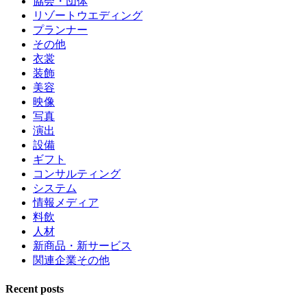
協会・団体
リゾートウエディング
プランナー
その他
衣裳
装飾
美容
映像
写真
演出
設備
ギフト
コンサルティング
システム
情報メディア
料飲
人材
新商品・新サービス
関連企業その他
Recent posts