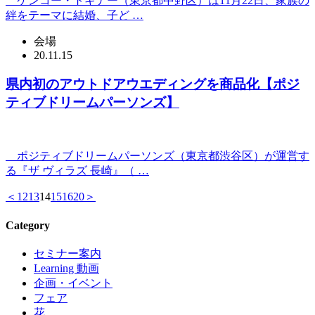
ケンコー・トキナー（東京都中野区）は11月22日、家族の
絆をテーマに結婚、子ど …
会場
20.11.15
県内初のアウトドアウエディングを商品化【ポジ
ティブドリームパーソンズ】
ポジティブドリームパーソンズ（東京都渋谷区）が運営す
る『ザ ヴィラズ 長崎』（ …
＜
12
13
14
15
16
20
＞
Category
セミナー案内
Learning 動画
企画・イベント
フェア
花