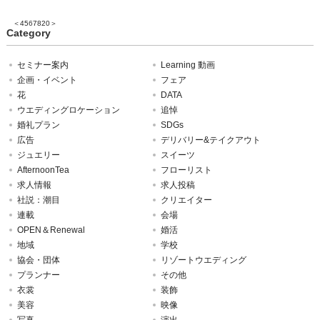
＜
4
5
6
7
8
20
＞
Category
セミナー案内
Learning 動画
企画・イベント
フェア
花
DATA
ウエディングロケーション
追悼
婚礼プラン
SDGs
広告
デリバリー&テイクアウト
ジュエリー
スイーツ
AfternoonTea
フローリスト
求人情報
求人投稿
社説：潮目
クリエイター
連載
会場
OPEN＆Renewal
婚活
地域
学校
協会・団体
リゾートウエディング
プランナー
その他
衣裳
装飾
美容
映像