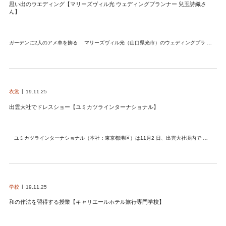
思い出のウエディング【マリーズヴィル光 ウェディングプランナー 兒玉詩織さ
ん】
ガーデンに2人のアメ車を飾る マリーズヴィル光（山口県光市）のウェディングプラ …
衣裳
19.11.25
出雲大社でドレスショー【ユミカツラインターナショナル】
ユミカツラインターナショナル（本社：東京都港区）は11月2 日、出雲大社境内で …
学校
19.11.25
和の作法を習得する授業【キャリエールホテル旅行専門学校】