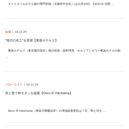
キャリエールホテル旅行専門学校（京都市中京区）は10月16日、23日の2 日間 …
会場
19.11.25
“現代の名工”を受賞【東急ホテルズ】
東急ホテルズ（東京都渋谷区）執行役員・総料理長、セルリアンタワー東急ホテルの副
…
フローリスト
19.11.24
赤と黒で和モダンを提案【Deco R Yokohama】
Deco R Yokohama（神奈川県横浜市）の澤地由香里氏は７月、和と洋を …