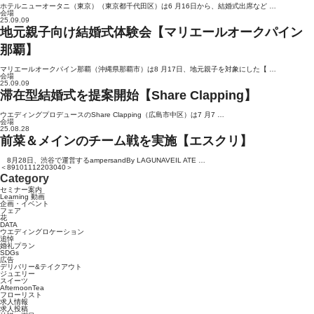
ホテルニューオータニ（東京）（東京都千代田区）は6 月16日から、結婚式出席など …
会場
25.09.09
地元親子向け結婚式体験会【マリエールオークパイン
那覇】
マリエールオークパイン那覇（沖縄県那覇市）は8 月17日、地元親子を対象にした【 …
会場
25.09.09
滞在型結婚式を提案開始【Share Clapping】
ウエディングプロデュースのShare Clapping（広島市中区）は7 月7 …
会場
25.08.28
前菜＆メインのチーム戦を実施【エスクリ】
8月28日、渋谷で運営するampersandBy LAGUNAVEIL ATE …
＜
8
9
10
11
12
20
30
40
＞
Category
セミナー案内
Learning 動画
企画・イベント
フェア
花
DATA
ウエディングロケーション
追悼
婚礼プラン
SDGs
広告
デリバリー&テイクアウト
ジュエリー
スイーツ
AfternoonTea
フローリスト
求人情報
求人投稿