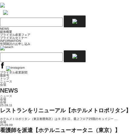
NEWS
媒体概要
ブライダル産業フェア
ブライダルセミナー
INFORMATION
年間購読のお申し込み
ブライダル産業新聞
最新号
トップ
ニュース
会場
NEWS
ニュース
会場
会場
25.09.11
レストランをリニューアル【ホテルメトロポリタン】
ホテルメトロポリタン（東京都豊島区）は９ 月8 日、最上フロア25階のキュイジー …
会場
25.09.09
看護師を派遣【ホテルニューオータニ（東京）】