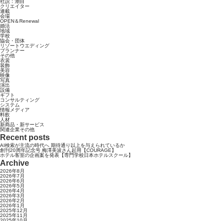
社説：潮目
クリエイター
連載
会場
OPEN＆Renewal
婚活
地域
学校
協会・団体
リゾートウエディング
プランナー
その他
衣裳
装飾
美容
映像
写真
演出
設備
ギフト
コンサルティング
システム
情報メディア
料飲
人材
新商品・新サービス
関連企業その他
Recent posts
AI検索が主流の時代へ 期待通り以上を与えられているか
創刊20周年記念号 梅澤美波さん起用【COURAGE】
ホテル客室の企画案を発表【専門学校日本ホテルスクール】
Archive
2026年8月
2026年7月
2026年6月
2026年5月
2026年4月
2026年3月
2026年2月
2026年1月
2025年12月
2025年11月
2025年10月