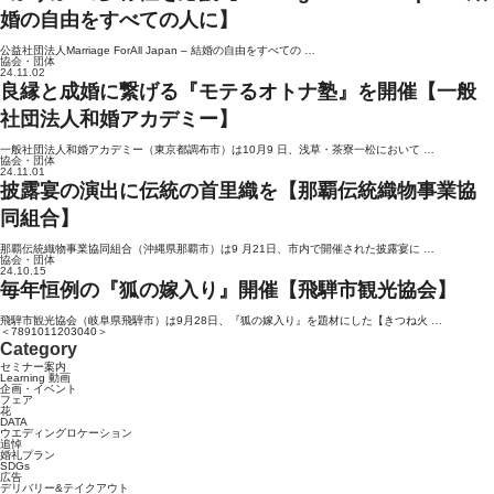
婚の自由をすべての人に】
公益社団法人Marriage ForAll Japan ‒ 結婚の自由をすべての …
協会・団体
24.11.02
良縁と成婚に繋げる『モテるオトナ塾』を開催【一般
社団法人和婚アカデミー】
一般社団法人和婚アカデミー（東京都調布市）は10月9 日、浅草・茶寮一松において …
協会・団体
24.11.01
披露宴の演出に伝統の首里織を【那覇伝統織物事業協
同組合】
那覇伝統織物事業協同組合（沖縄県那覇市）は9 月21日、市内で開催された披露宴に …
協会・団体
24.10.15
毎年恒例の『狐の嫁入り』開催【飛騨市観光協会】
飛騨市観光協会（岐阜県飛騨市）は9月28日、『狐の嫁入り』を題材にした【きつね火 …
＜
7
8
9
10
11
20
30
40
＞
Category
セミナー案内
Learning 動画
企画・イベント
フェア
花
DATA
ウエディングロケーション
追悼
婚礼プラン
SDGs
広告
デリバリー&テイクアウト