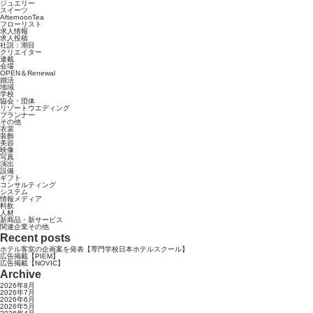
ジュエリー
スイーツ
AfternoonTea
フローリスト
求人情報
求人投稿
社説：潮目
クリエイター
連載
会場
OPEN＆Renewal
婚活
地域
学校
協会・団体
リゾートウエディング
プランナー
その他
衣裳
装飾
美容
映像
写真
演出
設備
ギフト
コンサルティング
システム
情報メディア
料飲
人材
新商品・新サービス
関連企業その他
Recent posts
ホテル客室の企画案を発表【専門学校日本ホテルスクール】
広告掲載【PIEM】
広告掲載【NOVIC】
Archive
2026年8月
2026年7月
2026年6月
2026年5月