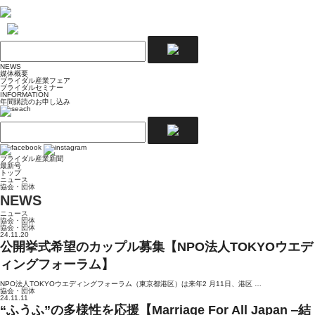
NEWS
媒体概要
ブライダル産業フェア
ブライダルセミナー
INFORMATION
年間購読のお申し込み
ブライダル産業新聞
最新号
トップ
ニュース
協会・団体
NEWS
ニュース
協会・団体
協会・団体
24.11.20
公開挙式希望のカップル募集【NPO法人TOKYOウエデ
ィングフォーラム】
NPO法人TOKYOウエディングフォーラム（東京都港区）は来年2 月11日、港区 …
協会・団体
24.11.11
“ふうふ”の多様性を応援【Marriage For All Japan ‒結