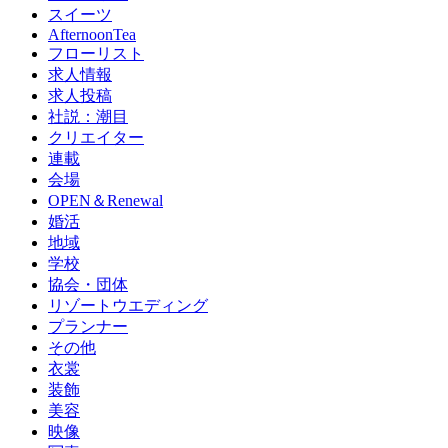
スイーツ
AfternoonTea
フローリスト
求人情報
求人投稿
社説：潮目
クリエイター
連載
会場
OPEN＆Renewal
婚活
地域
学校
協会・団体
リゾートウエディング
プランナー
その他
衣裳
装飾
美容
映像