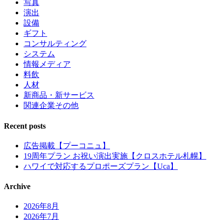
写真
演出
設備
ギフト
コンサルティング
システム
情報メディア
料飲
人材
新商品・新サービス
関連企業その他
Recent posts
広告掲載【プーコニュ】
19周年プラン お祝い演出実施【クロスホテル札幌】
ハワイで対応するプロポーズプラン【Uca】
Archive
2026年8月
2026年7月