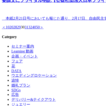
要請文にブライダル明記【公益社団法人日本ブライ
本紙2月21日号においても報じた通り、2月17日、自由民主
＜
10
20
28
29
30
31
32
40
50
＞
Category
セミナー案内
Learning 動画
企画・イベント
フェア
花
DATA
ウエディングロケーション
追悼
婚礼プラン
SDGs
広告
デリバリー&テイクアウト
ジュエリー