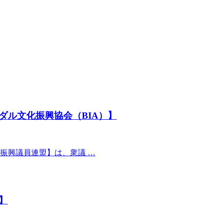
ダル文化振興協会（BIA）】
振興議員連盟】は、衆議 …
】