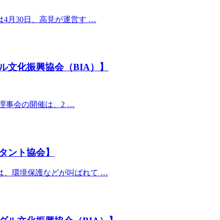
月30日、高見が運営す …
ル文化振興協会（BIA）】
理事会の開催は、2 …
タント協会】
、環境保護などが叫ばれて …