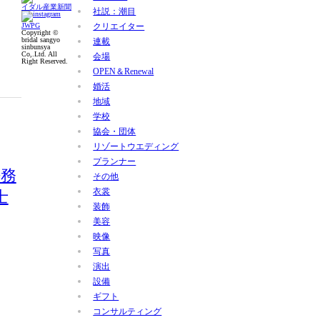
イダル産業新聞
社説：潮目
JWPG
クリエイター
Copyright ©
bridal sangyo
連載
sinbunsya
Co,.Ltd. All
会場
Right Reserved.
OPEN＆Renewal
婚活
地域
学校
協会・団体
リゾートウエディング
プランナー
法務
その他
衣裳
士
装飾
美容
映像
写真
演出
設備
ギフト
コンサルティング