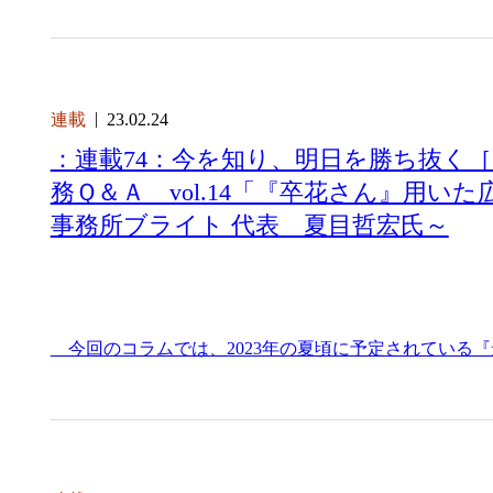
連載
23.02.24
：連載74：今を知り、明日を勝ち抜く
務Ｑ＆Ａ vol.14「『卒花さん』用い
事務所ブライト 代表 夏目哲宏氏～
今回のコラムでは、2023年の夏頃に予定されている『