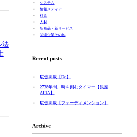
システム
情報メディア
料飲
人材
新商品・新サービス
関連企業その他
ル法
士
Recent posts
広告掲載【Do】
2738年間、時を刻むタイマー【銀座
AIRA】
広告掲載【フォーディメンション】
Archive