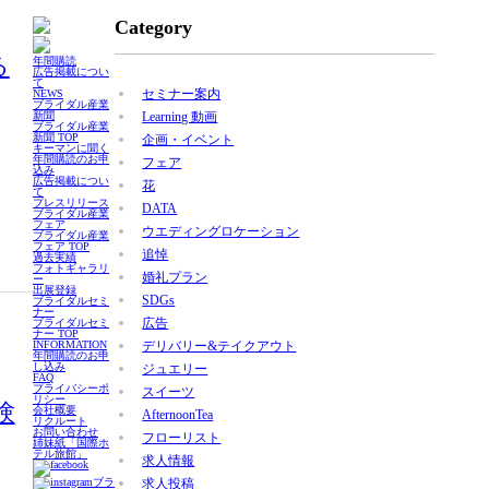
Category
る
年間購読
広告掲載につい
て
セミナー案内
NEWS
ブライダル産業
新聞
Learning 動画
ブライダル産業
新聞 TOP
企画・イベント
キーマンに聞く
年間購読のお申
フェア
込み
広告掲載につい
花
て
プレスリリース
DATA
ブライダル産業
フェア
ウエディングロケーション
ブライダル産業
フェア TOP
追悼
過去実績
フォトギャラリ
婚礼プラン
ー
出展登録
SDGs
ブライダルセミ
ナー
広告
ブライダルセミ
ナー TOP
INFORMATION
デリバリー&テイクアウト
年間購読のお申
し込み
ジュエリー
FAQ
プライバシーポ
スイーツ
リシー
験
会社概要
AfternoonTea
リクルート
お問い合わせ
フローリスト
姉妹紙「国際ホ
テル旅館」
求人情報
ブラ
求人投稿