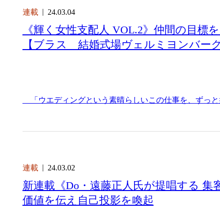
連載
24.03.04
《輝く女性支配人 VOL.2》仲間の目
【ブラス 結婚式場ヴェルミヨンバーグ
「ウエディングという素晴らしいこの仕事を、ずっと
連載
24.03.02
新連載《Do・遠藤正人氏が提唱する 
価値を伝え自己投影を喚起