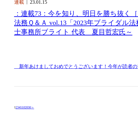
連載
23.01.15
：連載73：今を知り、明日を勝ち抜く
法務Ｑ＆Ａ vol.13「2023年ブライダ
士事務所ブライト 代表 夏目哲宏氏～
新年あけましておめでとうございます！今年が読者の
1
2
3
4
5
10
20
30
＞