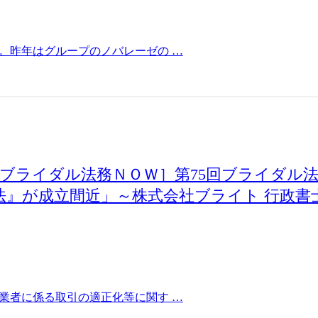
。昨年はグループのノバレーゼの …
［ブライダル法務ＮＯＷ］第75回ブライダル
新法』が成立間近」～株式会社ブライト 行政書
業者に係る取引の適正化等に関す …