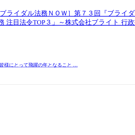
［ブライダル法務ＮＯＷ］第７３回『ブライ
ル法務 注目法令TOP３」～株式会社ブライト 行
皆様にとって飛躍の年となること …