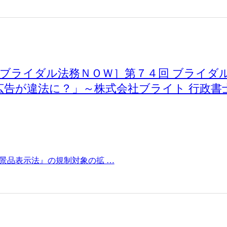
［ブライダル法務ＮＯＷ］第７４回 ブライダ
た広告が違法に？」～株式会社ブライト 行政書
景品表示法』の規制対象の拡 …