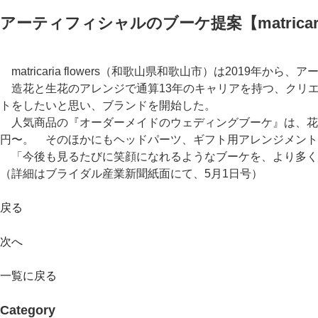
アーティフィシャルのブーケ提案【matricaria 
matricaria flowers（和歌山県和歌山市）は201
造花と生花のアレンジで通算13年のキャリアを持つ、クリ
トをしたいと思い、ブランドを開始した。
人気商品の『オーダーメイドのウェディングブーケ』は、花嫁
円〜。 そのほかにもヘッドパーツ、ギフト用アレンジメン
「今後も見るたびに笑顔になれるようなブーケを、より多く
（詳細はブライダル産業新聞紙面にて、5月1日号）
戻る
次へ
一覧に戻る
Category