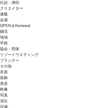
社説：潮目
クリエイター
連載
会場
OPEN＆Renewal
婚活
地域
学校
協会・団体
リゾートウエディング
プランナー
その他
衣裳
装飾
美容
映像
写真
演出
設備