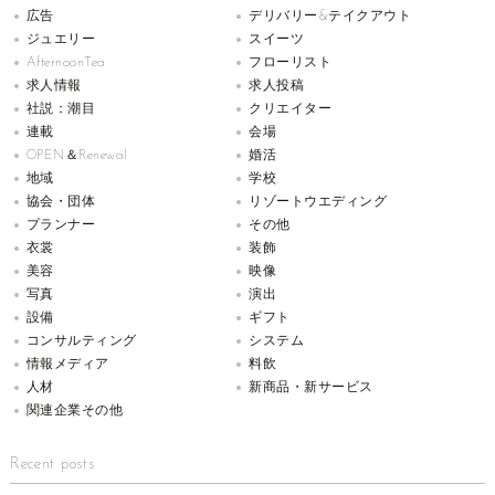
広告
デリバリー&テイクアウト
ジュエリー
スイーツ
AfternoonTea
フローリスト
求人情報
求人投稿
社説：潮目
クリエイター
連載
会場
OPEN＆Renewal
婚活
地域
学校
協会・団体
リゾートウエディング
プランナー
その他
衣裳
装飾
美容
映像
写真
演出
設備
ギフト
コンサルティング
システム
情報メディア
料飲
人材
新商品・新サービス
関連企業その他
Recent posts