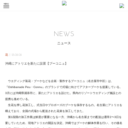
NEWS
ニュース
花
25.08.08
沖縄にアトリエを新たに設置【プーコニュ】
ウエディング装花・ブーケなどを企画・製作するプーコニュ（名古屋市中区）は、
『Oshibanade Peu・Connu』のブランドで式場に向けてアフターブーケを提案している。
3月には沖縄県浦添市に、新たにアトリエを設けた。県内のリゾートウエディング施設との
提携も進めている。
生花を押し花加工し、式当日やプロポーズのブーケを保存するもの。名古屋にアトリエを
構えており、全国の式場から配送された花束を加工してきた。
第1段階の加工作業は鮮度が重要になる一方、沖縄から名古屋までの配送は通常2〜3日を
要していたため、現地アトリエの開設を決定。沖縄ではブーケの解体作業を行い、その後名