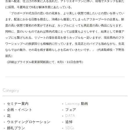
古屋へ配送、仕上げの作業に入る流れだ。アトリエオープンに伴い、現地でスタッフを新た
に採用。今夏時点で6名が解体作業にあたっている。
「プロポーズや式当日の思い出の花束を、より美しい状態で残したいとの想いを持ってい
ます。配送にかかる日数を懸念し、沖縄から撤退してしまったアフターブーケの企業も。鮮
度の高い状態で最初の作業ができれば、カップルにとっても満足度の高い商品になります。
同時に、質のいいものであれば県内式場にとっては提案もよりしやすく、結果として単価ア
ップにも繋げられる。リゾートの場合造花を使うカップルも一定いますが、現在県内のフラ
ワーショップへの挨拶回りも積極的に行っています。生花店とのパイプも強めながら、生花
ならではの魅力、その花を残す素晴らしさを広めていきたいです。」（代表取締役・下野浩
規氏）
（詳細はブライダル産業新聞紙面にて、8月1・11日合併号）
Category
セミナー案内
Learning 動画
企画・イベント
フェア
花
DATA
ウエディングロケーション
追悼
婚礼プラン
SDGs