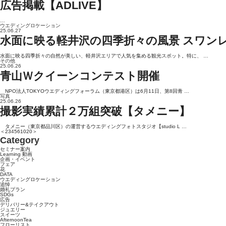
広告掲載【ADLIVE】
…
ウエディングロケーション
25.06.27
水面に映る軽井沢の四季折々の風景 スワ
水面に映る四季折々の自然が美しい、軽井沢エリアで人気を集める観光スポット。特に、 …
その他
25.06.26
青山Ｗクイーンコンテスト開催
NPO法人TOKYOウエディングフォーラム（東京都港区）は6月11日、第8回青 …
写真
25.06.26
撮影実績累計２万組突破【タメニー】
タメニー（東京都品川区）の運営するウエディングフォトスタジオ【studio L …
＜
2
3
4
5
6
10
20
＞
Category
セミナー案内
Learning 動画
企画・イベント
フェア
花
DATA
ウエディングロケーション
追悼
婚礼プラン
SDGs
広告
デリバリー&テイクアウト
ジュエリー
スイーツ
AfternoonTea
フローリスト