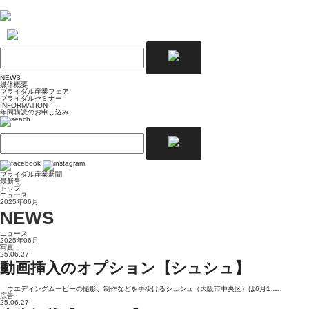
NEWS
媒体概要
ブライダル産業フェア
ブライダルセミナー
INFORMATION
年間購読のお申し込み
ブライダル産業新聞
最新号
トップ
ニュース
2025年06月
NEWS
ニュース
2025年06月
写真
25.06.27
動画挿入のオプション【シュシュ】
ウエディングムービーの撮影、制作などを手掛けるシュシュ（大阪市中央区）は6月1 …
広告
25.06.27