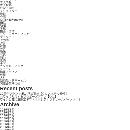
求人情報
求人投稿
社説：潮目
クリエイター
連載
会場
OPEN＆Renewal
婚活
地域
学校
協会・団体
リゾートウエディング
プランナー
その他
衣裳
装飾
美容
映像
写真
演出
設備
ギフト
コンサルティング
システム
情報メディア
料飲
人材
新商品・新サービス
関連企業その他
Recent posts
19周年プラン お祝い演出実施【クロスホテル札幌】
ハワイで対応するプロポーズプラン【Uca】
ワインと花の夏限定ギフト【ポジティブドリームパーソンズ】
Archive
2026年8月
2026年7月
2026年6月
2026年5月
2026年4月
2026年3月
2026年2月
2026年1月