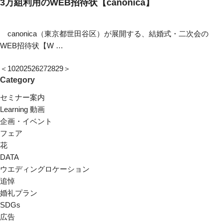
3万組利用のWEB招待状【canonica】
canonica（東京都世田谷区）が展開する、結婚式・二次会の
WEB招待状【W …
＜
10
20
25
26
27
28
29
＞
Category
セミナー案内
Learning 動画
企画・イベント
フェア
花
DATA
ウエディングロケーション
追悼
婚礼プラン
SDGs
広告