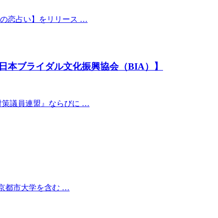
の恋占い】をリリース …
日本ブライダル文化振興協会（BIA）】
対策議員連盟』ならびに …
東京都市大学を含む …