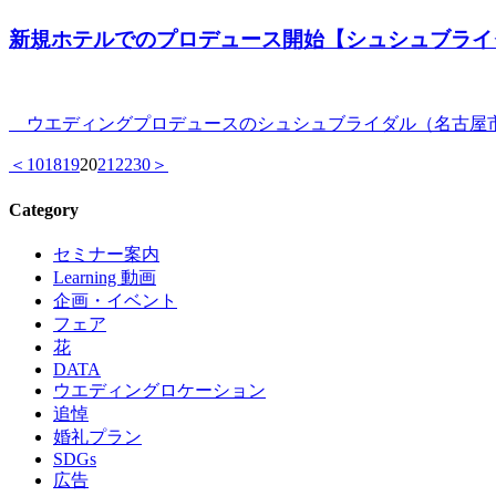
新規ホテルでのプロデュース開始【シュシュブライ
ウエディングプロデュースのシュシュブライダル（名古屋市昭和
＜
10
18
19
20
21
22
30
＞
Category
セミナー案内
Learning 動画
企画・イベント
フェア
花
DATA
ウエディングロケーション
追悼
婚礼プラン
SDGs
広告