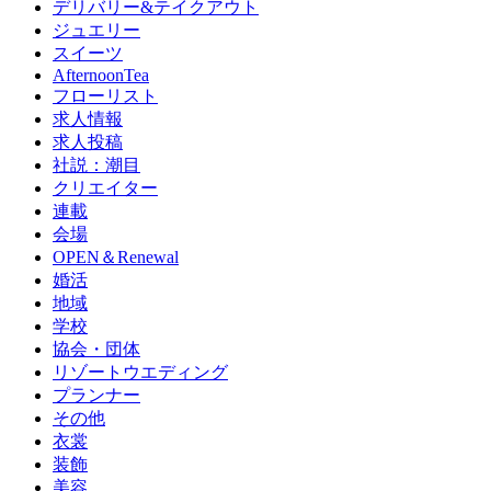
デリバリー&テイクアウト
ジュエリー
スイーツ
AfternoonTea
フローリスト
求人情報
求人投稿
社説：潮目
クリエイター
連載
会場
OPEN＆Renewal
婚活
地域
学校
協会・団体
リゾートウエディング
プランナー
その他
衣裳
装飾
美容