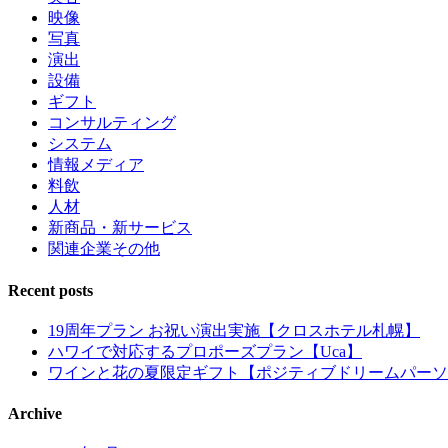
映像
写真
演出
設備
ギフト
コンサルティング
システム
情報メディア
料飲
人材
新商品・新サービス
関連企業その他
Recent posts
19周年プラン お祝い演出実施【クロスホテル札幌】
ハワイで対応するプロポーズプラン【Uca】
ワインと花の夏限定ギフト【ポジティブドリームパーソ
Archive