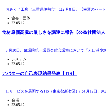
おみくじ工房（三重県伊勢市）は2 月8 日、【幸運のハート
協会・団体
22.05.12
食材原価高騰の厳しさを議連に報告【公益社団法人
3 月30日、衆議院第一議員会館会議室において『人口減少
システム
22.05.12
アバターの自己表現結果発表【TIS】
ITサービスを展開するTIS（東京都新宿区）は4 月12日、
会場
22.05.12