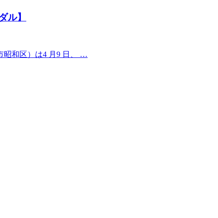
ダル】
区）は4 月9 日、 …