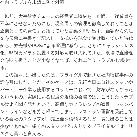
社内トラブルを未然に防ぐ対策
以前、大手飲食チェーンの経営者に取材をした際、「従業員を
不幸にさせないためにも、現金周りの管理を徹底しておくことは
企業としての責任」と語っていた言葉を思い出す。顧客からの注
文を伝票に手書きで記入し、支払いを現金で受け取っていた時代
から、券売機やPOSによる管理に移行し、さらにキャッシュレス
化。監視カメラを設置する対応も取り入れてきた。現場で直接現
金を取り扱うことが少なくなれば、それに伴うトラブルも減少す
る。
この話を思い出したのは、ブライダルで起きた社内窃盗事件の
話を耳にしたことだ。そのケースは、施行当日に自社スタッフや
パートナー企業も使用するロッカーにおいて、財布がなくなった
というもの。実際にある程度の規模の会場では、こうしたトラブ
ルはよく聞く話だという。高価なカメラレンズの盗難、シャンパ
ン・ワインなどを持ち帰ってしまう、レストラン運営を受託して
いる会社のスタッフが、売上金を横領するなど。表に出ることは
少ないものの、多くのスタッフが出入りするブライダルでは、リ
スクも高いと言える。