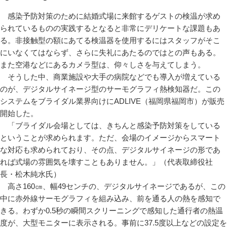
感染予防対策のために結婚式場に来館するゲストの検温が求め
られているものの実践するとなると非常にデリケートな課題もあ
る。非接触型の額にあてる検温器を使用するにはスタッフがそこ
にいなくてはならず、さらに失礼にあたるのではとの声もある。
また空港などにあるカメラ型は、仰々しさを与えてしまう。
そうした中、商業施設や大手の病院などでも導入が増えている
のが、デジタルサイネージ型のサーモグラフィ熱検知器だ。この
システムをブライダル業界向けにADLIVE（福岡県福岡市）が販売
開始した。
「ブライダル会場としては、きちんと感染予防対策をしている
ということが求められます。ただ、会場のイメージからスマート
な対応も求められており、その点、デジタルサイネージの形であ
れば式場の雰囲気を壊すこともありません。」（代表取締役社
長・松木純水氏）
高さ160㎝、幅49センチの、デジタルサイネージであるが、この
中に赤外線サーモグラフィを組み込み、前を通る人の熱を感知で
きる。わずか0.5秒の瞬間スクリーニングで感知した通行者の熱温
度が、大型モニターに表示される。事前に37.5度以上などの設定を