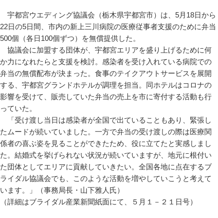
宇都宮ウエディング協議会（栃木県宇都宮市）は、5月18日から
22日の5日間、市内の新上三川病院の医療従事者支援のために弁当
500個（各日100個ずつ）を無償提供した。
協議会に加盟する団体が、宇都宮エリアを盛り上げるために何
か力になれたらと支援を検討。感染者を受け入れている病院での
弁当の無償配布が決まった。食事のテイクアウトサービスを展開
する、宇都宮グランドホテルが調理を担当。同ホテルはコロナの
影響を受けて、販売していた弁当の売上を市に寄付する活動も行
っていた。
「受け渡し当日は感染者が全国で出ていることもあり、緊張し
たムードが続いていました。一方で弁当の受け渡しの際は医療関
係者の喜ぶ姿を見ることができたため、役に立てたと実感しまし
た。結婚式を挙げられない状況が続いていますが、地元に根付い
た団体としてエリアに貢献していきたい。全国各地に点在するブ
ライダル協議会でも、このような活動を増やしていこうと考えて
います。」（事務局長・山下雅人氏）
（詳細はブライダル産業新聞紙面にて、５月１－２１日号）