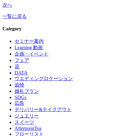
次へ
一覧に戻る
Category
セミナー案内
Learning 動画
企画・イベント
フェア
花
DATA
ウエディングロケーション
追悼
婚礼プラン
SDGs
広告
デリバリー&テイクアウト
ジュエリー
スイーツ
AfternoonTea
フローリスト