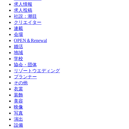
求人情報
求人投稿
社説：潮目
クリエイター
連載
会場
OPEN＆Renewal
婚活
地域
学校
協会・団体
リゾートウエディング
プランナー
その他
衣裳
装飾
美容
映像
写真
演出
設備