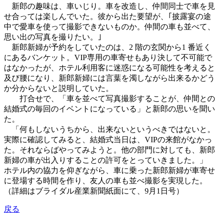
新郎の趣味は、車いじり。車を改造し、仲間同士で車を見
せ合っては楽しんでいた。彼から出た要望が、｢披露宴の途
中で愛車を使って撮影できないものか。仲間の車も並べて、
思い出の写真を撮りたい。｣
新郎新婦が予約をしていたのは、2 階の玄関から1 番近く
にあるバンケット。VIP専用の車寄せもあり決して不可能で
はなかったが、ホテル利用客に迷惑になる可能性を考えると
及び腰になり、新郎新婦には言葉を濁しながら出来るかどう
か分からないと説明していた。
打合せで、「車を並べて写真撮影することが、仲間との
結婚式の毎回のイベントになっている」と新郎の思いを聞い
た。
「何もしないうちから、出来ないというべきではないと。
実際に確認してみると、結婚式当日は、VIPの来館がなかっ
た。それならばやってみようと。他の部門に対しても、新郎
新婦の車が出入りすることの許可をとっていきました。」
ホテル内の協力を仰ぎながら、車に乗った新郎新婦が車寄せ
に登場する時間を作り、友人の車も並べ撮影を実現した。
（詳細はブライダル産業新聞紙面にて、9月1日号）
戻る