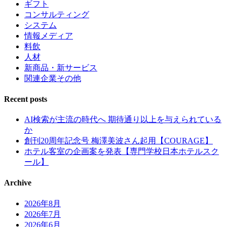
ギフト
コンサルティング
システム
情報メディア
料飲
人材
新商品・新サービス
関連企業その他
Recent posts
AI検索が主流の時代へ 期待通り以上を与えられている
か
創刊20周年記念号 梅澤美波さん起用【COURAGE】
ホテル客室の企画案を発表【専門学校日本ホテルスク
ール】
Archive
2026年8月
2026年7月
2026年6月