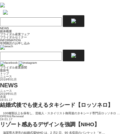
NEWS
媒体概要
ブライダル産業フェア
ブライダルセミナー
INFORMATION
年間購読のお申し込み
ブライダル産業新聞
最新号
トップ
ニュース
2019年01月
NEWS
ニュース
2019年01月
衣裳
19.01.17
結婚式後でも使えるタキシード【ロッソネロ】
100種類以上を保有し、芸能人・スタイリスト御用達のタキシード専門店ロッソネロ …
OPEN＆Renewal
19.01.17
リゾート感あるデザインを強調【NIHO】
滋賀県大津市の結婚式場NIHO は、2 月2 日、90 名収容のバンケット「H …