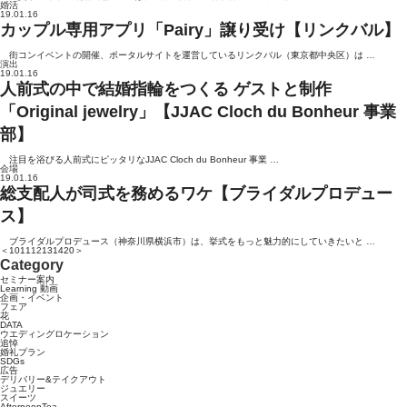
婚活
19.01.16
カップル専用アプリ「Pairy」譲り受け【リンクバル】
街コンイベントの開催、ポータルサイトを運営しているリンクバル（東京都中央区）は …
演出
19.01.16
人前式の中で結婚指輪をつくる ゲストと制作
「Original jewelry」【JJAC Cloch du Bonheur 事業
部】
注目を浴びる人前式にピッタリなJJAC Cloch du Bonheur 事業 …
会場
19.01.16
総支配人が司式を務めるワケ【ブライダルプロデュー
ス】
ブライダルプロデュース（神奈川県横浜市）は、挙式をもっと魅力的にしていきたいと …
＜
10
11
12
13
14
20
＞
Category
セミナー案内
Learning 動画
企画・イベント
フェア
花
DATA
ウエディングロケーション
追悼
婚礼プラン
SDGs
広告
デリバリー&テイクアウト
ジュエリー
スイーツ
AfternoonTea