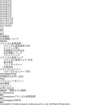
2018年7月
2018年6月
2018年5月
2018年4月
2018年3月
2018年2月
2018年1月
2017年12月
2017年11月
2017年10月
2017年9月
年間購読
広告掲載について
NEWS
ブライダル産業新聞
ブライダル産業新聞 TOP
キーマンに聞く
年間購読のお申込み
広告掲載について
プレスリリース
ブライダル産業フェア
ブライダル産業フェア TOP
過去実績
フォトギャラリー
出展登録
ブライダルセミナー
ブライダルセミナー TOP
INFORMATION
年間購読のお申し込み
FAQ
プライバシーポリシー
会社概要
リクルート
お問い合わせ
姉妹紙「国際ホテル旅館」
ブライダル産業新聞
JWPG
Copyright © bridal sangyo sinbunsya Co,.Ltd. All Right Reserved.