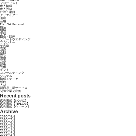
フローリスト
求人情報
求人投稿
社説：潮目
クリエイター
連載
会場
OPEN＆Renewal
婚活
地域
学校
協会・団体
リゾートウエディング
プランナー
その他
衣裳
装飾
美容
映像
写真
演出
設備
ギフト
コンサルティング
システム
情報メディア
料飲
人材
新商品・新サービス
関連企業その他
Recent posts
広告掲載【NOVIC】
広告掲載【TIPLOG】
広告掲載【ウィーブ】
Archive
2026年8月
2026年7月
2026年6月
2026年5月
2026年4月
2026年3月
2026年2月