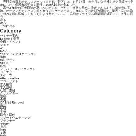
専門学校日本ホテルスクール（東京都中野区）は、5 月27日、来年度の入学検討者と保護者を対
象にした、保護者説明会を開催。100名以上が参加した。
高校3 年時の三者面談が夏ごろに始まることから、進路を早めに決定できるよう、毎年春に実
施。オープンキャンパスに親が参加するケースも多く、年に1 度の定期的開催で、業界・学校の取
り組みを親に理解してもらえるよう努めている。（詳細はブライダル産業新聞紙面にて、6月11日
号）
戻る
次へ
一覧に戻る
Category
セミナー案内
Learning 動画
企画・イベント
フェア
花
DATA
ウエディングロケーション
追悼
婚礼プラン
SDGs
広告
デリバリー&テイクアウト
ジュエリー
スイーツ
AfternoonTea
フローリスト
求人情報
求人投稿
社説：潮目
クリエイター
連載
会場
OPEN＆Renewal
婚活
地域
学校
協会・団体
リゾートウエディング
プランナー
その他
衣裳
装飾
美容
映像