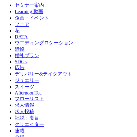
セミナー案内
Learning 動画
企画・イベント
フェア
花
DATA
ウエディングロケーション
追悼
婚礼プラン
SDGs
広告
デリバリー&テイクアウト
ジュエリー
スイーツ
AfternoonTea
フローリスト
求人情報
求人投稿
社説：潮目
クリエイター
連載