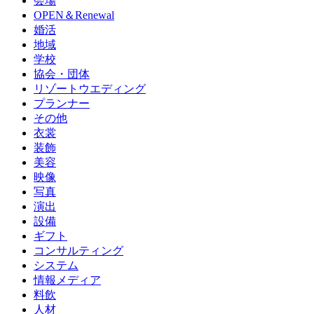
会場
OPEN＆Renewal
婚活
地域
学校
協会・団体
リゾートウエディング
プランナー
その他
衣裳
装飾
美容
映像
写真
演出
設備
ギフト
コンサルティング
システム
情報メディア
料飲
人材