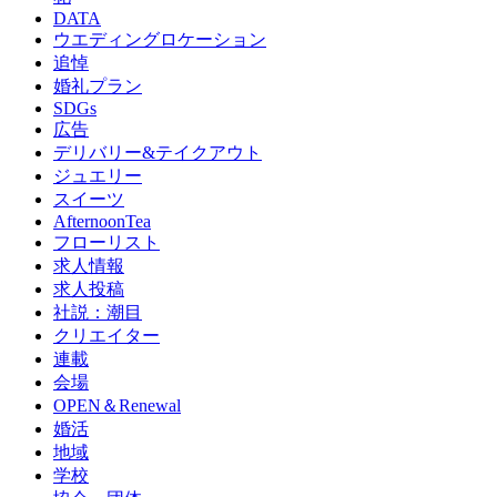
DATA
ウエディングロケーション
追悼
婚礼プラン
SDGs
広告
デリバリー&テイクアウト
ジュエリー
スイーツ
AfternoonTea
フローリスト
求人情報
求人投稿
社説：潮目
クリエイター
連載
会場
OPEN＆Renewal
婚活
地域
学校