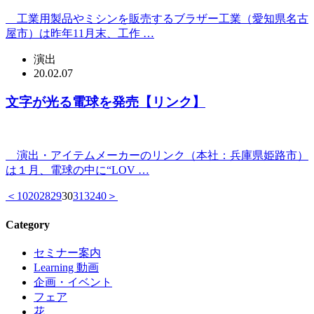
工業用製品やミシンを販売するブラザー工業（愛知県名古
屋市）は昨年11月末、工作 …
演出
20.02.07
文字が光る電球を発売【リンク】
演出・アイテムメーカーのリンク（本社：兵庫県姫路市）
は１月、電球の中に“LOV …
＜
10
20
28
29
30
31
32
40
＞
Category
セミナー案内
Learning 動画
企画・イベント
フェア
花