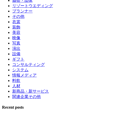
協会・団体
リゾートウエディング
プランナー
その他
衣裳
装飾
美容
映像
写真
演出
設備
ギフト
コンサルティング
システム
情報メディア
料飲
人材
新商品・新サービス
関連企業その他
Recent posts