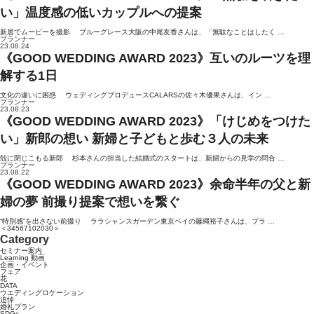
い」温度感の低いカップルへの提案
新居でムービーを撮影 ブルーグレース大阪の中尾友香さんは、「無駄なことはしたく …
プランナー
23.08.24
《GOOD WEDDING AWARD 2023》互いのルーツを理
解する1日
文化の違いに困惑 ウェディングプロデュースCALARSの佐々木優果さんは、イン …
プランナー
23.08.23
《GOOD WEDDING AWARD 2023》「けじめをつけた
い」新郎の想い 新婦と子どもと歩む３人の未来
殻に閉じこもる新郎 杉本さんの担当した結婚式のスタートは、新婦からの見学の問合 …
プランナー
23.08.22
《GOOD WEDDING AWARD 2023》余命半年の父と新
婦の夢 前撮り提案で想いを繋ぐ
“特別感”を出さない前撮り ララシャンスガーデン東京ベイの藤縄裕子さんは、プラ …
＜
3
4
5
6
7
10
20
30
＞
Category
セミナー案内
Learning 動画
企画・イベント
フェア
花
DATA
ウエディングロケーション
追悼
婚礼プラン
SDGs