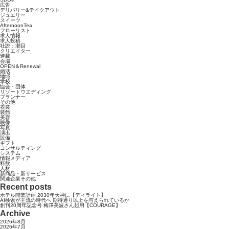
広告
デリバリー&テイクアウト
ジュエリー
スイーツ
AfternoonTea
フローリスト
求人情報
求人投稿
社説：潮目
クリエイター
連載
会場
OPEN＆Renewal
婚活
地域
学校
協会・団体
リゾートウエディング
プランナー
その他
衣裳
装飾
美容
映像
写真
演出
設備
ギフト
コンサルティング
システム
情報メディア
料飲
人材
新商品・新サービス
関連企業その他
Recent posts
ホテル開業計画 2030年天神に【ディライト】
AI検索が主流の時代へ 期待通り以上を与えられているか
創刊20周年記念号 梅澤美波さん起用【COURAGE】
Archive
2026年8月
2026年7月