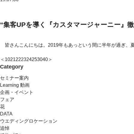
“集客UPを導く『カスタマージャーニー』徹
皆さんこんにちは。2019年もあっという間に半年が過ぎ、夏
＜
10
21
22
23
24
25
30
40
＞
Category
セミナー案内
Learning 動画
企画・イベント
フェア
花
DATA
ウエディングロケーション
追悼