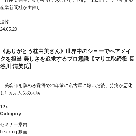
桂由美先生と私が初めてお会いしたのは、1993年にブライダル
産業新聞社が主催し …
追悼
24.05.20
《ありがとう桂由美さん》世界中のショーでヘアメイ
クを担当 美しさを追求するプロ意識【マリエ取締役 長
谷川 清美氏】
美容師を辞める覚悟で24年前に名古屋に嫁いだ後、持病が悪化
し1 ヵ月入院の大病 …
1
2
＞
Category
セミナー案内
Learning 動画