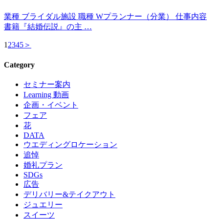
業種 ブライダル施設 職種 Wプランナー（分業） 仕事内容
書籍『結婚伝説』の主 …
1
2
3
4
5
＞
Category
セミナー案内
Learning 動画
企画・イベント
フェア
花
DATA
ウエディングロケーション
追悼
婚礼プラン
SDGs
広告
デリバリー&テイクアウト
ジュエリー
スイーツ