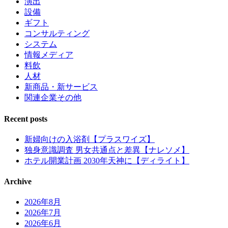
演出
設備
ギフト
コンサルティング
システム
情報メディア
料飲
人材
新商品・新サービス
関連企業その他
Recent posts
新婦向けの入浴剤【プラスワイズ】
独身意識調査 男女共通点と差異【ナレソメ】
ホテル開業計画 2030年天神に【ディライト】
Archive
2026年8月
2026年7月
2026年6月