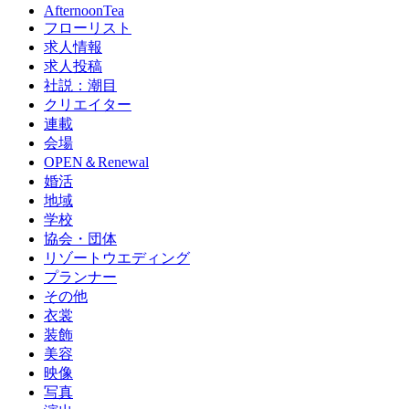
AfternoonTea
フローリスト
求人情報
求人投稿
社説：潮目
クリエイター
連載
会場
OPEN＆Renewal
婚活
地域
学校
協会・団体
リゾートウエディング
プランナー
その他
衣裳
装飾
美容
映像
写真