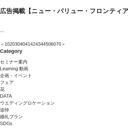
広告掲載【ニュー・バリュー・フロンティ
…
＜
10
20
30
40
41
42
43
44
50
60
70
＞
Category
セミナー案内
Learning 動画
企画・イベント
フェア
花
DATA
ウエディングロケーション
追悼
婚礼プラン
SDGs