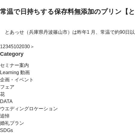
常温で日持ちする保存料無添加のプリン【
とあっせ（兵庫県丹波篠山市）は昨年1 月、常温で約90日以
1
2
3
4
5
10
20
30
＞
Category
セミナー案内
Learning 動画
企画・イベント
フェア
花
DATA
ウエディングロケーション
追悼
婚礼プラン
SDGs