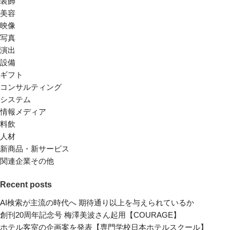
装飾
美容
映像
写真
演出
設備
ギフト
コンサルティング
システム
情報メディア
料飲
人材
新商品・新サービス
関連企業その他
Recent posts
AI検索が主流の時代へ 期待通り以上を与えられているか
創刊20周年記念号 梅澤美波さん起用【COURAGE】
ホテル客室の企画案を発表【専門学校日本ホテルスクール】