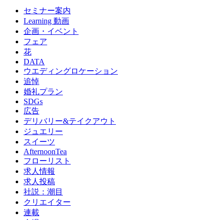
セミナー案内
Learning 動画
企画・イベント
フェア
花
DATA
ウエディングロケーション
追悼
婚礼プラン
SDGs
広告
デリバリー&テイクアウト
ジュエリー
スイーツ
AfternoonTea
フローリスト
求人情報
求人投稿
社説：潮目
クリエイター
連載