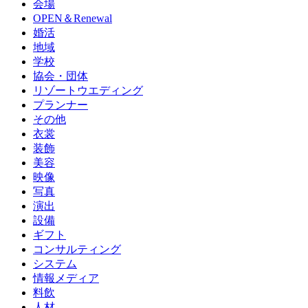
会場
OPEN＆Renewal
婚活
地域
学校
協会・団体
リゾートウエディング
プランナー
その他
衣裳
装飾
美容
映像
写真
演出
設備
ギフト
コンサルティング
システム
情報メディア
料飲
人材