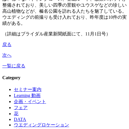
整備されており、美しい四季の景観やユウスゲなどの珍しい
高山植物などが、榛名公園を訪れる人たちを魅了している。
ウエディングの前撮りも受け入れており、昨年度は10件の実
績がある。
（詳細はブライダル産業新聞紙面にて、11月1日号）
戻る
次へ
一覧に戻る
Category
セミナー案内
Learning 動画
企画・イベント
フェア
花
DATA
ウエディングロケーション