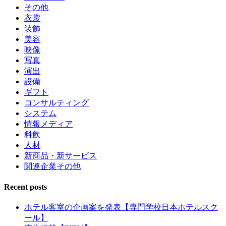
その他
衣裳
装飾
美容
映像
写真
演出
設備
ギフト
コンサルティング
システム
情報メディア
料飲
人材
新商品・新サービス
関連企業その他
Recent posts
ホテル客室の企画案を発表【専門学校日本ホテルスク
ール】