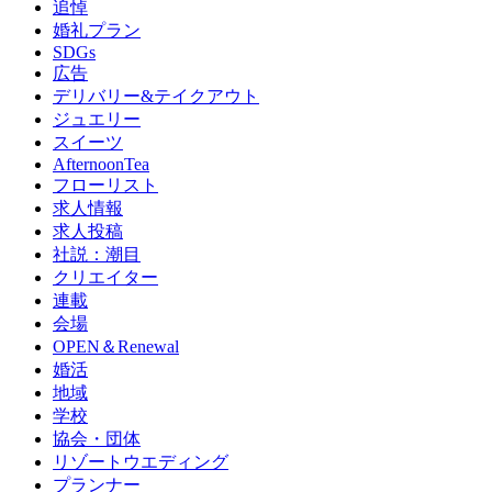
追悼
婚礼プラン
SDGs
広告
デリバリー&テイクアウト
ジュエリー
スイーツ
AfternoonTea
フローリスト
求人情報
求人投稿
社説：潮目
クリエイター
連載
会場
OPEN＆Renewal
婚活
地域
学校
協会・団体
リゾートウエディング
プランナー