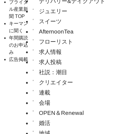
デリバリー&テイクアウト
ブライダ
ル産業新
ジュエリー
聞 TOP
スイーツ
キーマン
に聞く
AfternoonTea
年間購読
フローリスト
のお申込
求人情報
み
広告掲載
求人投稿
社説：潮目
クリエイター
連載
会場
OPEN＆Renewal
婚活
地域