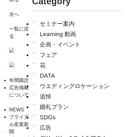
Category
次へ
セミナー案内
一覧に戻
Learning 動画
る
企画・イベント
フェア
花
DATA
年間購読
ウエディングロケーション
広告掲載
について
追悼
婚礼プラン
NEWS
SDGs
ブライダ
ル産業新
広告
聞