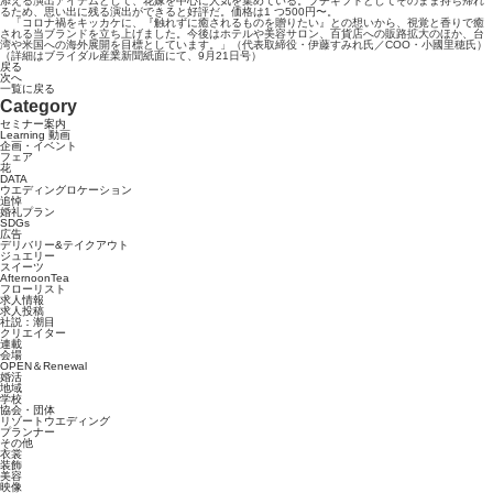
添える演出アイテムとして、花嫁を中心に人気を集めている。プチギフトとしてそのまま持ち帰れ
るため、思い出に残る演出ができると好評だ。価格は1 つ500円〜。
「コロナ禍をキッカケに、『触れずに癒されるものを贈りたい』との想いから、視覚と香りで癒
される当ブランドを立ち上げました。今後はホテルや美容サロン、百貨店への販路拡大のほか、台
湾や米国への海外展開を目標としています。」（代表取締役・伊藤すみれ氏／COO・小國里穂氏）
（詳細はブライダル産業新聞紙面にて、9月21日号）
戻る
次へ
一覧に戻る
Category
セミナー案内
Learning 動画
企画・イベント
フェア
花
DATA
ウエディングロケーション
追悼
婚礼プラン
SDGs
広告
デリバリー&テイクアウト
ジュエリー
スイーツ
AfternoonTea
フローリスト
求人情報
求人投稿
社説：潮目
クリエイター
連載
会場
OPEN＆Renewal
婚活
地域
学校
協会・団体
リゾートウエディング
プランナー
その他
衣裳
装飾
美容
映像