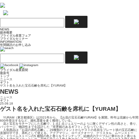
NEWS
媒体概要
ブライダル産業フェア
ブライダルセミナー
INFORMATION
年間購読のお申し込み
ブライダル産業新聞
最新号
トップ
ニュース
ギフト
ゲスト名を入れた宝石石鹸を席札に【YURAM】
NEWS
ニュース
ギフト
25.09.18
ゲスト名を入れた宝石石鹸を席札に【YURAM】
YURAM（東京都港区）は2021年から、【お花の宝石石鹸YURAM】を展開。昨年は花嫁から年間
600件受注するなど、婚礼需要を多く獲得している。
花と宝石をモチーフにした石鹸で、1 点1 点ジュエリーのように輝くデザイン性の高さと、香り、
パッケージ、物語性までを設計した『世界観のあるギフト』となっている。
人気商品は『お花の席札石鹸』。29種類のフォントからゲストの名前をプレート状の宝石石鹸に
直接印字でき、席札として使える。アクアマリン、ローズクオーツ、クリスタル、ムーンストー
ン、ドリームストーンの5 種類の色と香りをラインナップ。結婚式のテーブルに華やかさと香りを