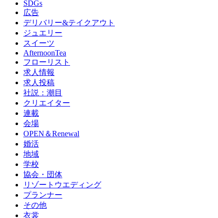
SDGs
広告
デリバリー&テイクアウト
ジュエリー
スイーツ
AfternoonTea
フローリスト
求人情報
求人投稿
社説：潮目
クリエイター
連載
会場
OPEN＆Renewal
婚活
地域
学校
協会・団体
リゾートウエディング
プランナー
その他
衣裳