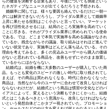
らの撤退を決断する企業もあり、今後についても倒産といっ
たネガティブなニュースが出てくるだろうと予想される。
婚姻率に関しては、様々な要因も絡んでいるだけに一朝一
夕には解決できないだろうし、ブライダル業界として婚姻率
上昇に果たせる役割はごく小さいと言っていい。マーケット
を再び活性化させるには、結局のところ実施率を高めていく
ことに尽きる。それがブライダル業界に求められている使命
である。では、どこまで本気で実施率を高める議論がなされ
ているか。残念ながらその議論、取り組みはそれほど進んで
いない状況であり、実施率はどんどん落ち込んでいる。その
理由を考えてみると、多くの見込みユーザーから購入の価値
がないと思われている商品を、改善もせずにそのまま放置し
ているからにほかならない。
結婚式は、結婚を機に大多数のユーザーが購入していた商
品。もっとも変化のスピードの激しい時代に取り残されてし
まえば、その商品は買われなくなる。時代に合わなくなった
商品は、当然ながら今のユーザーに合わせて改良しなければ
ならないわけだが、結婚式という商品は慣習や文化などのバ
イアスによって、変えるという決断もできにくかった。結婚
式とはこうあるべきという意識から、改良しなければならな
いという発想自体どこかタブー視されていた。プロモーショ
ン、セールスなどのやり方を変えれば何とかなるという考え