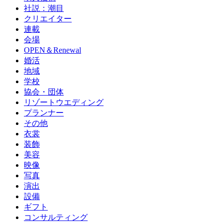
社説：潮目
クリエイター
連載
会場
OPEN＆Renewal
婚活
地域
学校
協会・団体
リゾートウエディング
プランナー
その他
衣裳
装飾
美容
映像
写真
演出
設備
ギフト
コンサルティング