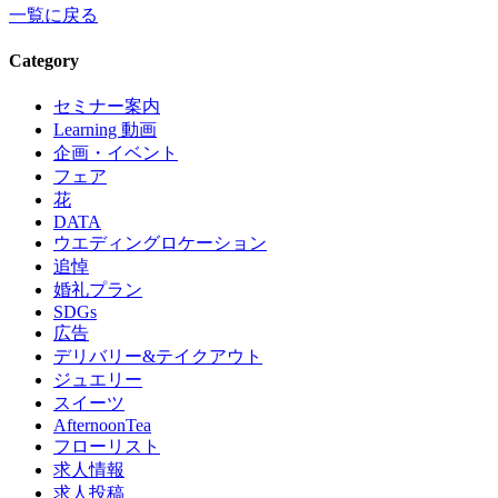
一覧に戻る
Category
セミナー案内
Learning 動画
企画・イベント
フェア
花
DATA
ウエディングロケーション
追悼
婚礼プラン
SDGs
広告
デリバリー&テイクアウト
ジュエリー
スイーツ
AfternoonTea
フローリスト
求人情報
求人投稿