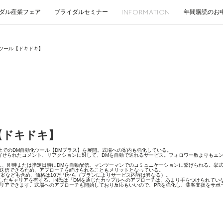
ダル産業フェア
ブライダルセミナー
年間購読のお
INFORMATION
ツール【ドキドキ】
【ドキドキ】
でのDM自動化ツール【DMプラス】を展開。式場への案内も強化している。
せられたコメント、リアクションに対して、DMを自動で送れるサービス。フォロワー数よりもエン
、即時または指定日時にDMを自動配信。マンツーマンでのコミュニケーションに繋げられる。挙式
を送信できるため、アプローチを続けられることもメリットとなっている。
案なども含め、価格は10万円から（プランによりサービス内容は異なる）。
当したキャリアを有する。同氏は「DMを通じたカップルへのアプローチは、あまり手をつけられてい
リアできます。式場へのアプローチも開始しており反応もいいので、PRを強化し、集客支援をサポ