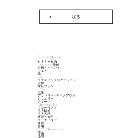
戻る
Category
セミナー案内
Learning 動画
企画・イベント
フェア
花
DATA
ウエディングロケーション
追悼
婚礼プラン
SDGs
広告
デリバリー&テイクアウト
ジュエリー
スイーツ
AfternoonTea
フローリスト
求人情報
求人投稿
社説：潮目
クリエイター
連載
会場
OPEN＆Renewal
婚活
地域