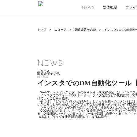
媒体概要
ブライ
NEWS
ニュース
関連企業その他
トップ
インスタでのDM自動化
NEWS
ニュース
関連企業その他
25.05.22
インスタでのDM自動化ツール
Webマーケティングサポートのドキドキ（東京都港区）は、インスタ上
インスタでのフィードやストーリー、ライブ配信などの投稿に対して寄
げていくことを目指す。
例えば、「どっちのドレスが好み？」といった投稿へのコメントに対し
いがしろにしがちだが、ビッグフェアなどの然るべきタイミングでDM
ツールはインスタ公式APIを使用しており、凍結リスクはゼロ。施策立
CDOの萩原均氏は、大手ブライダル企業でWebマーケティングを担
る。DM対応のハードルの高さは、ツールを活用し自動化することで、ク
（詳細はブライダル産業新聞紙面にて、5月21日号）