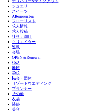
デリバリー&テイクアウト
ジュエリー
スイーツ
AfternoonTea
フローリスト
求人情報
求人投稿
社説：潮目
クリエイター
連載
会場
OPEN＆Renewal
婚活
地域
学校
協会・団体
リゾートウエディング
プランナー
その他
衣裳
装飾
美容