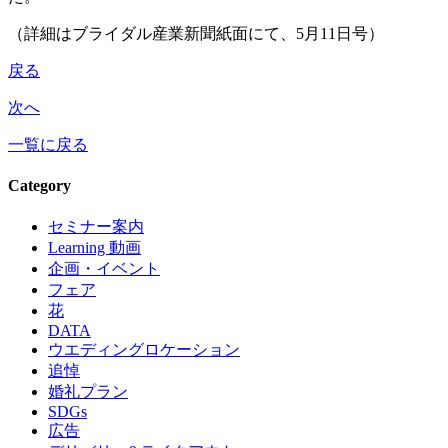
（詳細はブライダル産業新聞紙面にて、5月11日号）
戻る
次へ
一覧に戻る
Category
セミナー案内
Learning 動画
企画・イベント
フェア
花
DATA
ウエディングロケーション
追悼
婚礼プラン
SDGs
広告