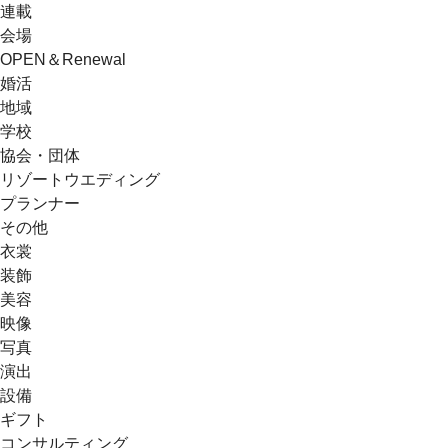
連載
会場
OPEN＆Renewal
婚活
地域
学校
協会・団体
リゾートウエディング
プランナー
その他
衣裳
装飾
美容
映像
写真
演出
設備
ギフト
コンサルティング